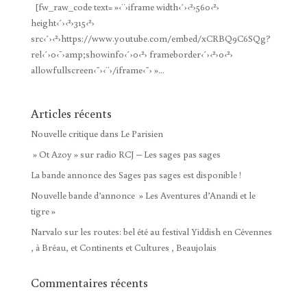
[fw_raw_code text= »‹¨›iframe width‹´›‹²›560‹²›
height‹´›‹²›315‹²›
src‹´›‹²›https://www.youtube.com/embed/xCRBQ9C6SQg?
rel‹´›0‹¯›amp;showinfo‹´›0‹²› frameborder‹´›‹²›0‹²›
allowfullscreen‹˜›‹¨›/iframe‹˜› »...
Articles récents
Nouvelle critique dans Le Parisien
» Ot Azoy » sur radio RCJ – Les sages pas sages
La bande annonce des Sages pas sages est disponible !
Nouvelle bande d’annonce » Les Aventures d’Anandi et le
tigre »
Narvalo sur les routes: bel été au festival Yiddish en Cévennes
, à Bréau, et Continents et Cultures , Beaujolais
Commentaires récents