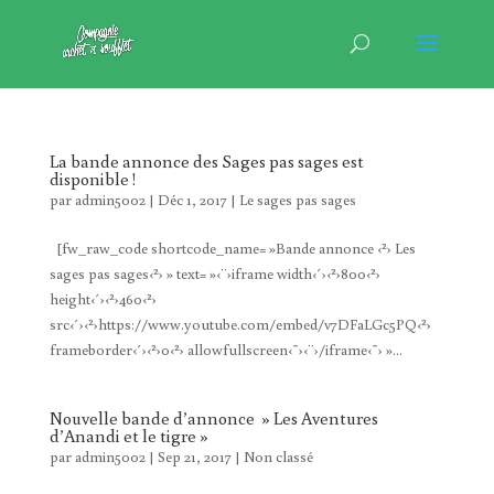
La bande annonce des Sages pas sages est
disponible !
par
admin5002
|
Déc 1, 2017
|
Le sages pas sages
[fw_raw_code shortcode_name= »Bande annonce ‹²› Les
sages pas sages‹²› » text= »‹¨›iframe width‹´›‹²›800‹²›
height‹´›‹²›460‹²›
src‹´›‹²›https://www.youtube.com/embed/v7DFaLGc5PQ‹²›
frameborder‹´›‹²›0‹²› allowfullscreen‹˜›‹¨›/iframe‹˜› »...
Nouvelle bande d’annonce » Les Aventures
d’Anandi et le tigre »
par
admin5002
|
Sep 21, 2017
|
Non classé