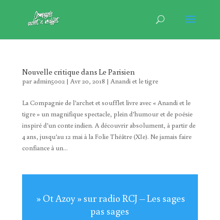
Nouvelle critique dans Le Parisien
par
admin5002
|
Avr 20, 2018
|
Anandi et le tigre
La Compagnie de l’archet et soufflet livre avec « Anandi et le
tigre » un magnifique spectacle, plein d’humour et de poésie
inspiré d’un conte indien. A découvrir absolument, à partir de
4 ans, jusqu’au 12 mai à la Folie Théâtre (XIe). Ne jamais faire
confiance à un...
» Ot Azoy » sur radio RCJ – Les sages
pas sages