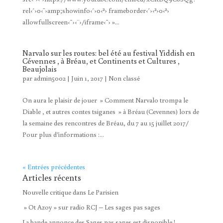
rel‹´›0‹¯›amp;showinfo‹´›0‹²› frameborder‹´›‹²›0‹²›
allowfullscreen‹˜›‹¨›/iframe‹˜› »...
Narvalo sur les routes: bel été au festival Yiddish en
Cévennes , à Bréau, et Continents et Cultures ,
Beaujolais
par
admin5002
|
Juin 1, 2017
|
Non classé
On aura le plaisir de jouer » Comment Narvalo trompa le
Diable , et autres contes tsiganes » à Bréau (Cevennes) lors de
la semaine des rencontres de Bréau, du 7 au 15 juillet 2017/
Pour plus d’informations :...
« Entrées précédentes
Articles récents
Nouvelle critique dans Le Parisien
» Ot Azoy » sur radio RCJ – Les sages pas sages
La bande annonce des Sages pas sages est disponible !