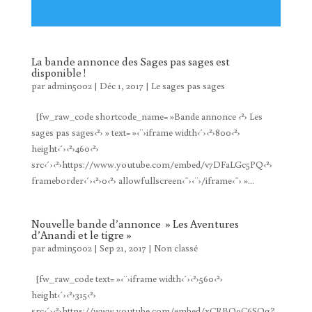
La bande annonce des Sages pas sages est
disponible !
par
admin5002
|
Déc 1, 2017
|
Le sages pas sages
[fw_raw_code shortcode_name= »Bande annonce ‹²› Les
sages pas sages‹²› » text= »‹¨›iframe width‹´›‹²›800‹²›
height‹´›‹²›460‹²›
src‹´›‹²›https://www.youtube.com/embed/v7DFaLGc5PQ‹²›
frameborder‹´›‹²›0‹²› allowfullscreen‹˜›‹¨›/iframe‹˜› »...
Nouvelle bande d’annonce » Les Aventures
d’Anandi et le tigre »
par
admin5002
|
Sep 21, 2017
|
Non classé
[fw_raw_code text= »‹¨›iframe width‹´›‹²›560‹²›
height‹´›‹²›315‹²›
src‹´›‹²›https://www.youtube.com/embed/xCRBQ9C6SQg?